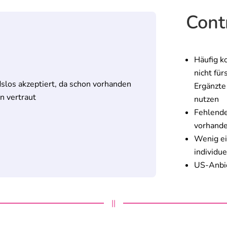
Cont
Häufig ko
nicht für
slos akzeptiert, da schon vorhanden
Ergänzte
n vertraut
nutzen
Fehlende 
vorhand
Wenig e
individu
US-Anbie
||