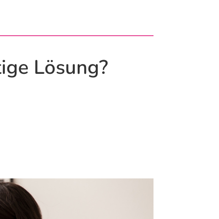
tige Lösung?
)