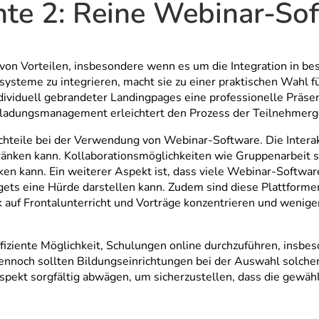
nte 2: Reine Webinar-So
von Vorteilen, insbesondere wenn es um die Integration in be
ysteme zu integrieren, macht sie zu einer praktischen Wahl f
ndividuell gebrandeter Landingpages eine professionelle Präse
Einladungsmanagement erleichtert den Prozess der Teilnehmer
achteile bei der Verwendung von Webinar-Software. Die Intera
ränken kann. Kollaborationsmöglichkeiten wie Gruppenarbeit s
en kann. Ein weiterer Aspekt ist, dass viele Webinar-Software
gets eine Hürde darstellen kann. Zudem sind diese Plattform
rk auf Frontalunterricht und Vorträge konzentrieren und wenig
fiziente Möglichkeit, Schulungen online durchzuführen, insbe
ennoch sollten Bildungseinrichtungen bei der Auswahl solche
spekt sorgfältig abwägen, um sicherzustellen, dass die gewä