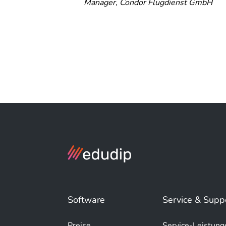
Manager, Condor Flugdienst GmbH
r-
nktioniert
keting,
. KG
Software
Service & Supp
Preise
Service-Leistung