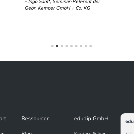
– Ingo Sanft, Seminar-Referent der
Gebr. Kemper GmbH + Co. KG
ort
Ressourcen
edudip GmbH
edu
en
Blog
Karriere & Jobs