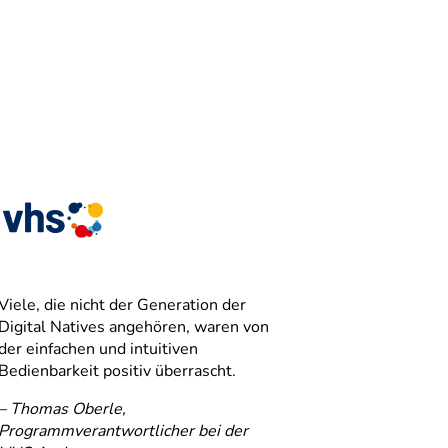
Viele, die nicht der Generation der
Wir schätze
Digital Natives angehören, waren von
Anmeldepro
der einfachen und intuitiven
sehr!
Bedienbarkeit positiv überrascht.
– Maik Seyff
– Thomas Oberle,
Interhyp A
Programmverantwortlicher bei der