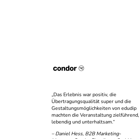
alles, was
„Das Erlebnis war positiv, die
icks kann ich
Übertragungsqualität super und die
inare oder
Gestaltungsmöglichkeiten von edudip
nd
machten die Veranstaltung zielführend
lebendig und unterhaltsam.“
ung
– Daniel Hess, B2B Marketing-
hnelle. E-