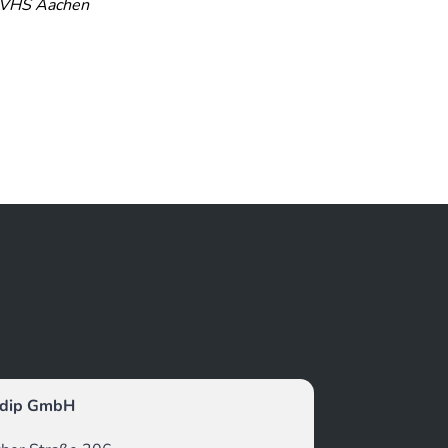
VHS Aachen
dip GmbH