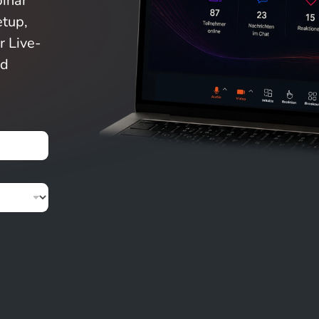
inar
etup,
r Live-
nd