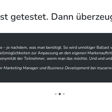
st getestet. Dann überzeu
te – je nachdem, was man benötigt. So wird unnötiger Ballast 
nstellmöglichkeiten zur Anpassung an den eigenen Markenauftr
onymität der Teilnehmer, wenn man das möchte. Und und und
nior Marketing Manager und Business Development bei mycar