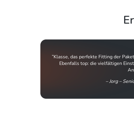
Er
”Klasse, das perfekte Fitting der Pake
einfach.
Ebenfalls top: die vielfältigen Ei
eam.”
An
– Jorg – Se