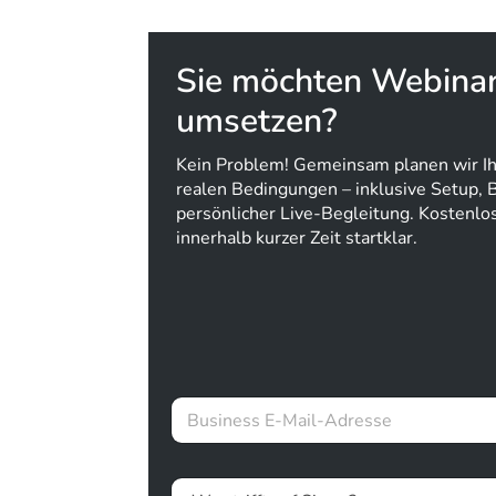
Sie möchten Webina
umsetzen?
Kein Problem! Gemeinsam planen wir Ih
realen Bedingungen – inklusive Setup, 
persönlicher Live-Begleitung. Kostenlos
innerhalb kurzer Zeit startklar.
U
B
T
u
M
s
U
i
T
D
n
M