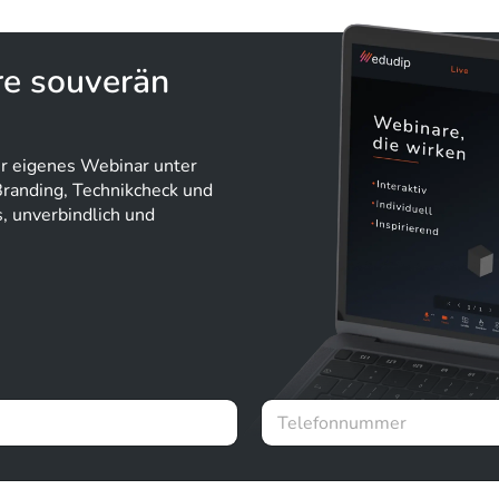
re souverän
r eigenes Webinar unter
Branding, Technikcheck und
, unverbindlich und
T
e
l
e
f