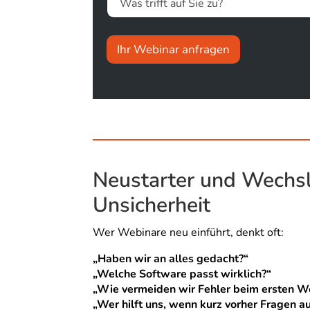
r
e
o
s
p
s
d
E
Ihr Webinar anfragen
o
-
w
M
n
a
*
i
l
-
A
d
r
Neustarter und Wechsle
e
s
Unsicherheit
s
e
*
Wer Webinare neu einführt, denkt oft:
„Haben wir an alles gedacht?“
„Welche Software passt wirklich?“
„Wie vermeiden wir Fehler beim ersten W
„Wer hilft uns, wenn kurz vorher Fragen a